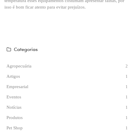
temperatura esses equipamentos costumam apresentar falhas, por
isso é bom ficar atento para evitar prejuízos.
Categorias
Agropecuária
2
Artigos
1
Empresarial
1
Eventos
1
Notícias
1
Produtos
1
Pet Shop
1